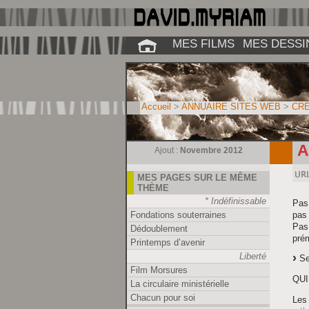
MES FILMS
MES DESSI
Accueil
>
ANNUAIRE SITES WEB
>
CRÉ
A
Ajout :
Novembre 2012
MES PAGES SUR LE MÊME
THÈME
* Indéfinissable
Pas
Fondations souterraines
pas
Pas 
Dédoublement
pré
Printemps d’avenir
Liberté
Se
Film Morsures
QUI
La circulaire ministérielle
Chacun pour soi
Les