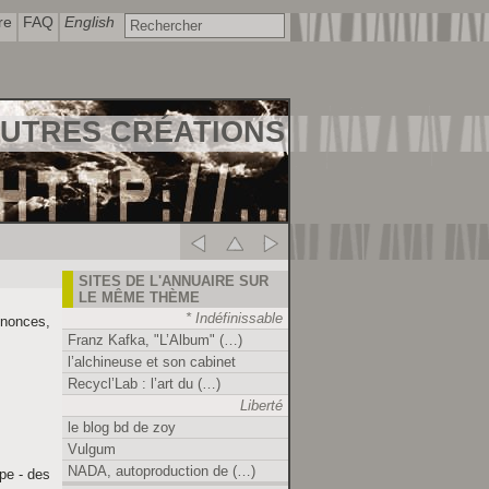
re
FAQ
English
AUTRES CRÉATIONS
SITES DE L'ANNUAIRE SUR
LE MÊME THÈME
* Indéfinissable
nnonces,
Franz Kafka, "L’Album" (…)
l’alchineuse et son cabinet
Recycl’Lab : l’art du (…)
Liberté
le blog bd de zoy
Vulgum
NADA, autoproduction de (…)
pe - des