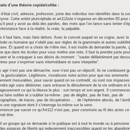
aits d´une théorie copiée/collée :
d’état civil, adresse, profession, juste des individus non identifiés dans la so
yme. Cette entité pluricéphale et art112iste s’organise en décembre 83 pour 
u’il peut y avoir au delà des paroles, des mots que l’on lance sans tenter d’é
 résistance face à la réalité, la vraie, la palpable.
s il faut faire, mais faire dehors. Avec le concret auquel on se cogne, avec la
rale ou humaine qui n’obéit pas aux règles de la grammaire et autres subtilité
axe. Et quand on a choisi de n’être rien, il est inutile de demander la parole, 
e que dans les écoles pour vous mettre une note, il faut la prendre juste pou
rer et la conjuguer à ses désirs du moment : "sauter délibérément par dessu
ières pour s’exprimer sans intermédiaire et sans interprète".
 agir n’est pas une démarche, oser n’est pas un objectif, ils ne conduisent g
 la gesticulation. Légiférons, moralisons notre action pour que nos errements
ennent mesurables, pour savoir quand on se contredit, où sont nos impasses
ndra agir sans détériorer, sans entraver le déroulement de la vie ordinaire et l
rageusement ce qui la blesse le plus : son temps et son argent. Il commenc
se faire oublier et s’oublier lui-même : pas de dégâts, pas de frais, pas de
ographies, de traces, pas de récupération… : de l’éphémère absolu, de l’annih
e une signature dont il s’interroge lui-même sur le sens.
encer par savoir ce qu’Art112 n’est pas, pour construire au fil des actes ce 
rait être.
il un groupe qui se demande si le publique est à tout le monde ou à personne ?
des espaces de liberté qui redeviennent inaccessibles quand on les abandonne