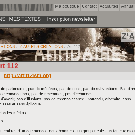
Ma boutique
Contact
Actualités
Annuai
NS
MES TEXTES
| Inscription newsletter
Z’
ATIONS
>
Z’AUTRES CRÉATIONS
> Art 112
rt 112
http://art112ism.org
 de partenaires, pas de mécènes, pas de dons, pas de subventions. Pas d’a
 de convocations, pas de rencontres, pas d’échanges.
d’avenir, pas d’illusions, pas de reconnaissance. Inattendu, arbitraire, sans
misses et sans épilogue.
lon les médias :
 ?
 membres d’un commando - deux hommes - un groupuscule - un fameux grou