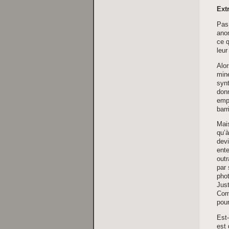
Extr
Pas 
anon
ce q
leur
Alor
miné
synt
donn
empa
barr
Mais
qu’à
devi
ente
out
par 
phot
Just
Comm
pour
Est-
est 