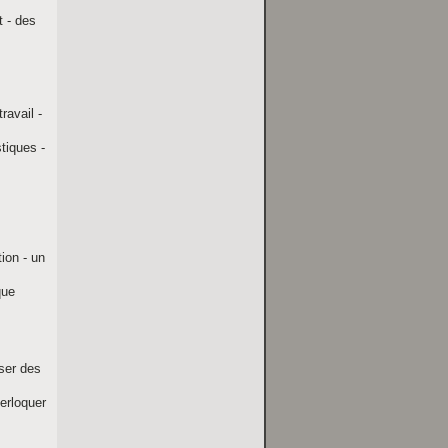
t - des
ravail -
tiques -
tion - un
que
oser des
terloquer