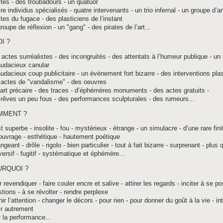
stes - des troubadours - un quatuor
re individus spécialisés - quatre intervenants - un trio infernal - un groupe d’ar
stes du fugace - des plasticiens de l’instant
roupe de réflexion - un "gang" - des pirates de l’art...
I ?
actes surréalistes - des incongruités - des attentats à l’humeur publique - un t
audacieux canular
udacieux coup publicitaire - un événement fort bizarre - des interventions plas
 actes de "vandalisme" - des oeuvres
’art précaire - des traces - d’éphémères monuments - des actes gratuits -
rêves un peu fous - des performances sculpturales - des rumeurs...
MMENT ?
t superbe - insolite - fou - mystérieux - étrange - un simulacre - d’une rare fini
ouvrage - esthétique - hautement poétique
ngeant - drôle - rigolo - bien particulier - tout à fait bizarre - surprenant - plus 
ersif - fugitif - systématique et éphémère...
URQUOI ?
 revendiquer - faire couler encre et salive - attirer les regards - inciter à se p
tions - à se révolter - rendre perplexe
nir l’attention - changer le décors - pour rien - pour donner du goût à la vie - in
ir autrement
 la performance...