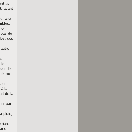
ent au
t, avant
u faire
ribles.
ie.
t pas de
des, des
’autre
us
ils
uer. Ils
ils ne
s un
 à la
ait de la
ent par
a pluie,
rrière
Sans