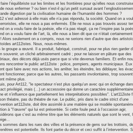
 faire l’équilibriste sur les limites et les frontières pour qu’elles nous construis
 de nous enfermer ? ou bien n’est-il qu’un petit sursaut avant l’engloutissemen
rande digestion par la civilisation humaine de l’humanité des hommes ?
12 s’est adressé à elle mais elle n’a pas répondu, la société. Quand on a voul
terroristes, elle ne nous a pas enfermés. Elle ne nous a pas trouvés assez ter
d on a voulu faire de la poésie, elle n’a pas réagit, ça ne l’inspire pas la poés
d on a voulu faire de l’art, là, elle nous a bien dit que ce n’était certainemen
t ! Alors seulement on a compris, nous ne serions rien d’autre que des artistoï
istoïdes art112istes. Nous, nous-mêmes.
 le groupe a œuvré. Il a produit, fabriqué, construit, pour ne plus rien garder d
n souvenir, un cliché arbitrairement cadré ; pour ne laisser en pâture que des
riaux, des décors déjà usés parce que si vite devenus familiers. Et enfin no
ons rencontrer le public art112iste : police, pompiers, agents municipaux. Eux 
nt quoi faire avec nos actions, les arrêter, les éteindre, les déblayer, les évac
nt fonctionner, parce que les autres, les passants involontaires, trop souvent 
ent même plus.
is, pour Art112, "le spectateur n’est plus quelqu’un avec qui on échange dan
act privilégié, mais (…) un accessoire qui donne un caractère supplémentaire
e et n’influence que partiellement les interprétations possibles". L’art112iste f
son théatre, pas du théatre de rue. Le public, pris dans le cadre strict d’une
rvention art112iste, doit être assimilé à une matière qui se modèle spontaném
tion à "l’œuvre" qui lui est présentée. Si cette foule peut à l’occasion agir,
idérons que c’est au même titre que les éléments naturels que sont le vent, l
eige...
 sommes dans les rues des villes et la présence de gens sur les trottoirs, de
fenêtres est potentielle. Ils font partie du décor et ceci suffit à l’intervention. 