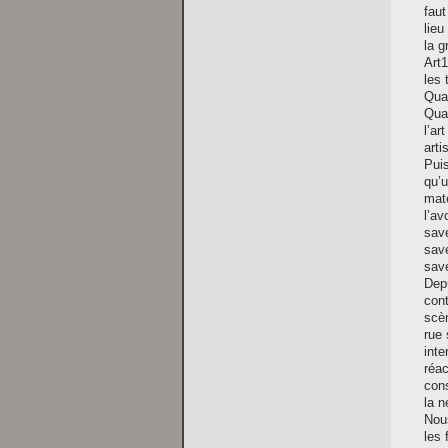
faut
lieu
la g
Art1
les 
Quan
Quan
l’ar
art
Puis
qu’u
maté
l’av
save
save
sav
Depu
cont
scèn
rue 
inte
réac
cons
la n
Nous
les 