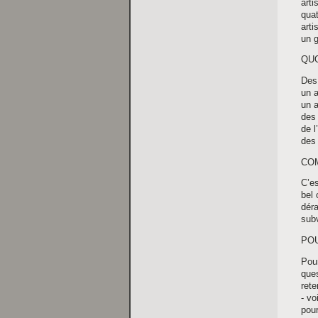
arti
quat
arti
un g
QUO
Des 
un 
un a
des
de l
des 
CO
C’es
bel 
déra
subv
PO
Pour
ques
rete
- vo
pour