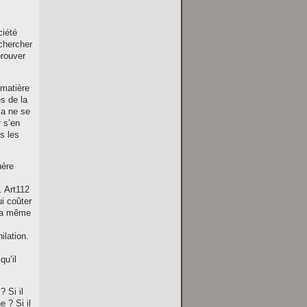
ciété
chercher
prouver
 matière
s de la
ça ne se
r s’en
s les
uère
. Art112
ui coûter
era même
ilation.
qu’il
 Si il
 ? Si il