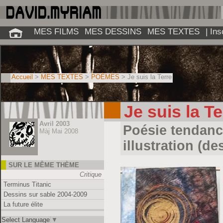
MES FILMS
MES DESSINS
MES TEXTES
| In
Accueil
>
MES TEXTES
>
POÈMES
> Je suis la Terre
Je suis la Te
Avril 2003
Poésie tendance
Màj Mai 2008
illustration (de
SUR LE MÊME THÈME
Critique
Terminus Titanic
Dessins sur sable 2004-2009
La future élite
Select Language
▼