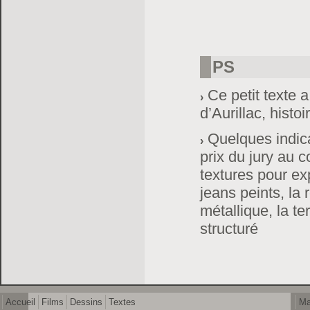
PS
Ce petit texte a
d’Aurillac, hist
Quelques indic
prix du jury au
textures pour expr
jeans peints, la 
métallique, la ter
structuré
Accueil
Films
Dessins
Textes
Ma