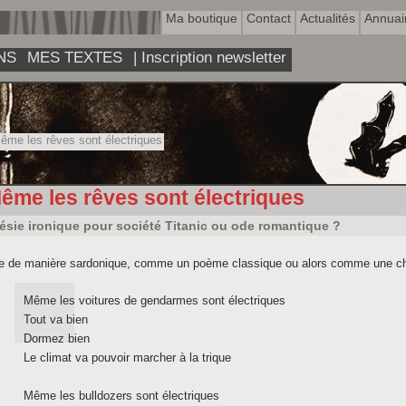
Ma boutique
Contact
Actualités
Annuai
NS
MES TEXTES
| Inscription newsletter
me les rêves sont électriques
ême les rêves sont électriques
ésie ironique pour société Titanic ou ode romantique ?
ire de manière sardonique, comme un poème classique ou alors comme une c
Même les voitures de gendarmes sont électriques
Tout va bien
Dormez bien
Le climat va pouvoir marcher à la trique
Même les bulldozers sont électriques