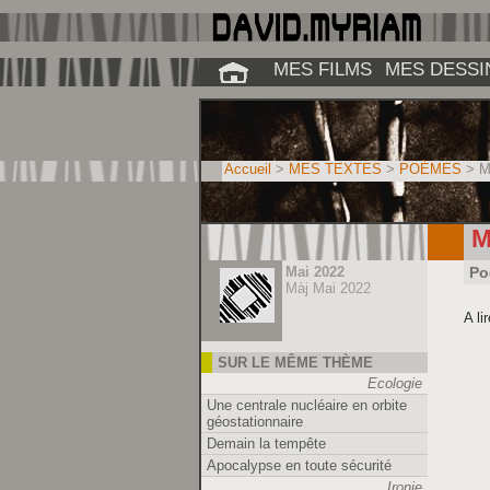
MES FILMS
MES DESSI
Accueil
>
MES TEXTES
>
POÈMES
> Mê
M
Mai 2022
Po
Màj Mai 2022
A l
SUR LE MÊME THÈME
Ecologie
Une centrale nucléaire en orbite
géostationnaire
Demain la tempête
Apocalypse en toute sécurité
Ironie