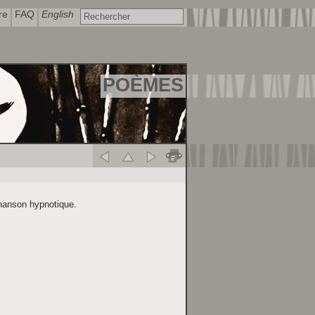
re
FAQ
English
POÈMES
hanson hypnotique.