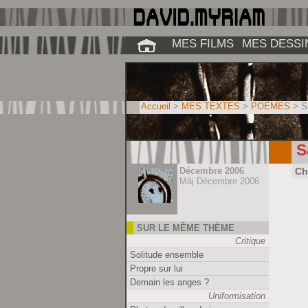
MES FILMS
MES DESSI
Accueil
>
MES TEXTES
>
POÈMES
> Sa
S
Décembre 2006
Ch
Màj Décembre 2006
SUR LE MÊME THÈME
Critique
Solitude ensemble
Propre sur lui
Demain les anges ?
Uniformisation