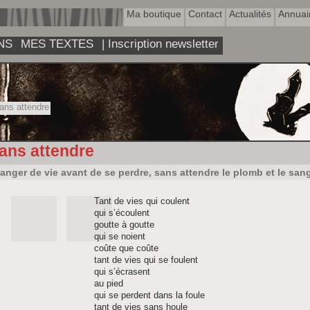
Ma boutique
Contact
Actualités
Annuai
NS
MES TEXTES
| Inscription newsletter
ns attendre
ans attendre
anger de vie avant de se perdre, sans attendre le plomb et le san
Tant de vies qui coulent
qui s’écoulent
goutte à goutte
qui se noient
coûte que coûte
tant de vies qui se foulent
qui s’écrasent
au pied
qui se perdent dans la foule
tant de vies sans houle