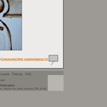
Commenter/Voir commentaires (1)
nnuaire
Thèmes
FAQ
sion
Réalisateur
, dessin sur sable, peinture, BD, écrits...