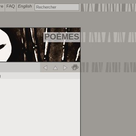
re
FAQ
English
POÈMES
g