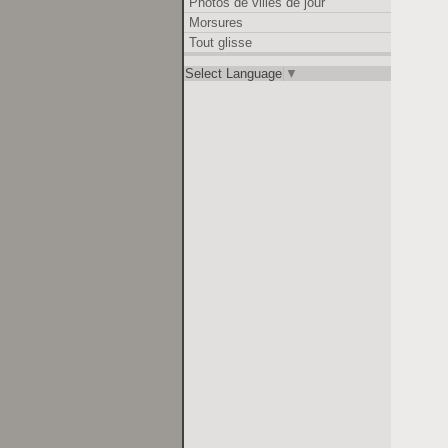
Photos de villes de jour
Morsures
Tout glisse
Select Language
▼