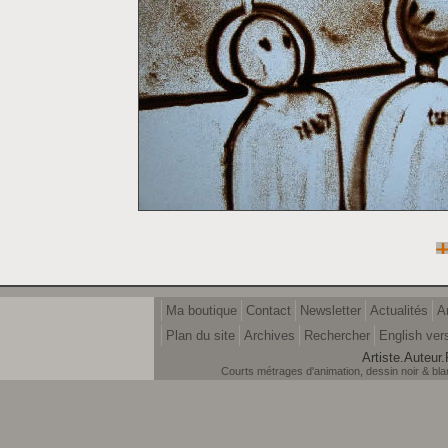
Ma boutique
Contact
Newsletter
Actualités
A
Plan du site
Archives
Rechercher
English ver
Artiste.Auteur.
Courts métrages d'animation, dessin noir & blanc