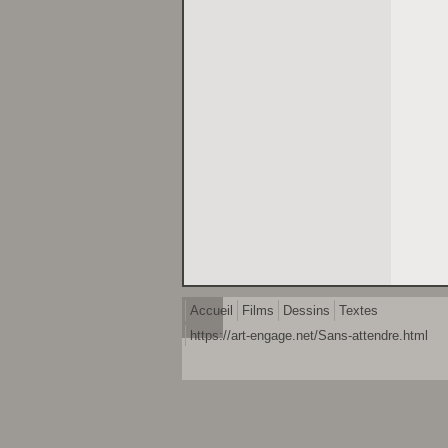
Accueil
Films
Dessins
Textes
https://art-engage.net/Sans-attendre.html