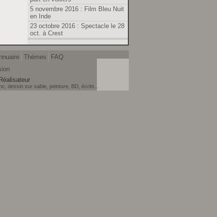
5 novembre 2016 : Film Bleu Nuit
en Inde
23 octobre 2016 : Spectacle le 28
oct. à Crest
nnuaire
Thèmes
FAQ
sion
Réalisateur
, dessin sur sable, peinture, BD, écrits...