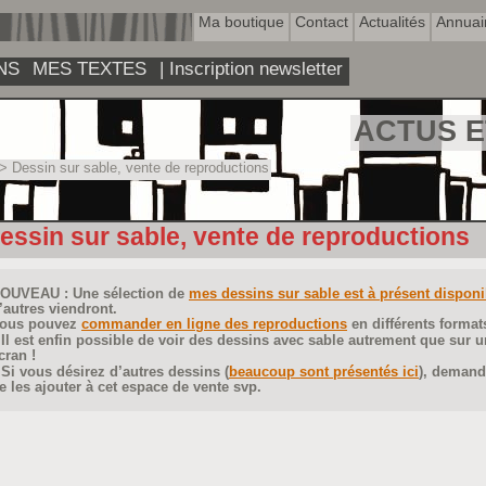
Ma boutique
Contact
Actualités
Annuai
NS
MES TEXTES
| Inscription newsletter
ACTUS E
> Dessin sur sable, vente de reproductions
essin sur sable, vente de reproductions
OUVEAU : Une sélection de
mes dessins sur sable est à présent disponi
’autres viendront.
ous pouvez
commander en ligne des reproductions
en différents format
Il est enfin possible de voir des dessins avec sable autrement que sur u
cran !
Si vous désirez d’autres dessins (
beaucoup sont présentés ici
), deman
e les ajouter à cet espace de vente svp.