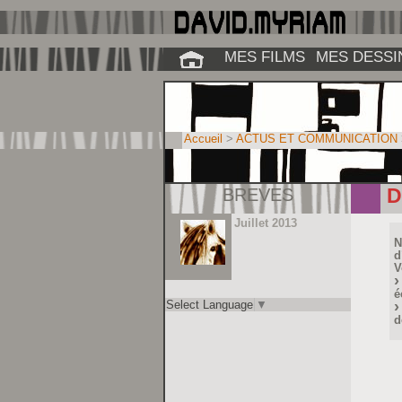
MES FILMS
MES DESSI
Accueil
>
ACTUS ET COMMUNICATION
BREVES
D
Juillet 2013
N
d
V
é
Select Language
▼
d