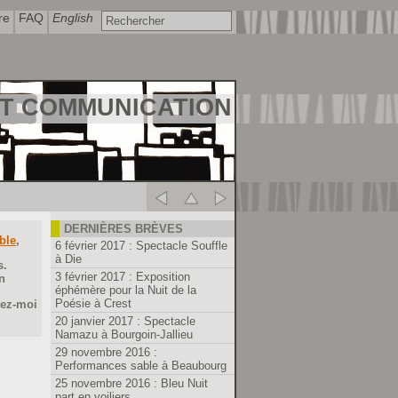
re
FAQ
English
T COMMUNICATION
DERNIÈRES BRÈVES
ble
,
6 février 2017 : Spectacle Souffle
à Die
s.
3 février 2017 : Exposition
n
éphémère pour la Nuit de la
Poésie à Crest
dez-moi
20 janvier 2017 : Spectacle
Namazu à Bourgoin-Jallieu
29 novembre 2016 :
Performances sable à Beaubourg
25 novembre 2016 : Bleu Nuit
part en voiliers