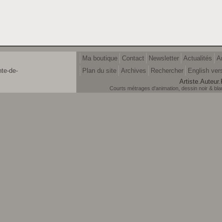
Ma boutique
Contact
Newsletter
Actualités
A
nte-de-
Plan du site
Archives
Rechercher
English ver
Artiste.Auteur.
Courts métrages d'animation, dessin noir & blanc