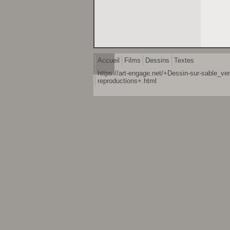
Accueil
Films
Dessins
Textes
https://art-engage.net/+Dessin-sur-sable_ve
reproductions+.html