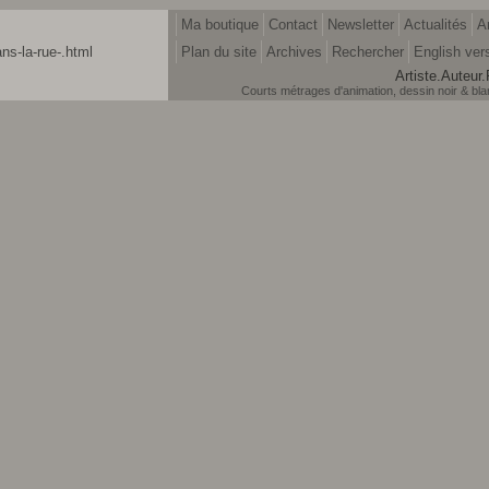
Ma boutique
Contact
Newsletter
Actualités
A
ns-la-rue-.html
Plan du site
Archives
Rechercher
English ver
Artiste.Auteur.
Courts métrages d'animation, dessin noir & blanc