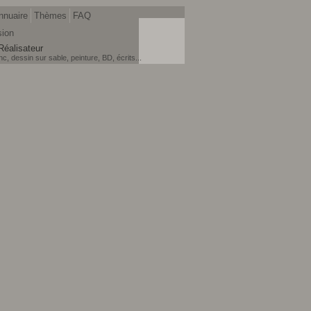
nnuaire
Thèmes
FAQ
sion
Réalisateur
, dessin sur sable, peinture, BD, écrits...