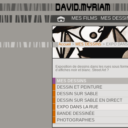
MES FILMS
MES DESSI
Accueil
>
MES DESSINS
>
EXPO DANS
Exposition de dessins dans les rues sous form
d’affiches noir et blanc. Street Art ?
MES DESSINS
DESSIN ET PEINTURE
DESSIN SUR SABLE
DESSIN SUR SABLE EN DIRECT
EXPO DANS LA RUE
BANDE DESSINÉE
PHOTOGRAPHIES