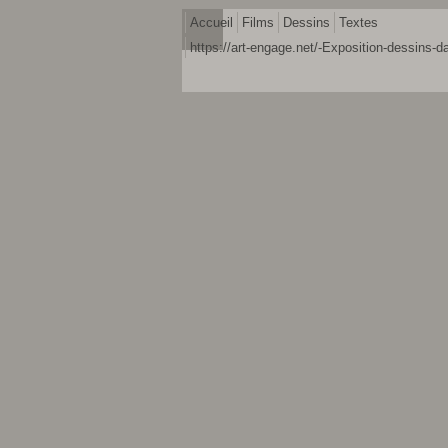
Accueil
Films
Dessins
Textes
https://art-engage.net/-Exposition-dessins-da