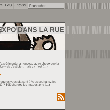
re
FAQ
English
EXPO DANS LA RUE
d'expérimenter à nouveau autre chose que la
s. Le web c'est bien, mais ça n'est (…)
e
s oeuvres vous plaisent ? Vous souhaitez les
côté ? Téléchargez les images .png (…)