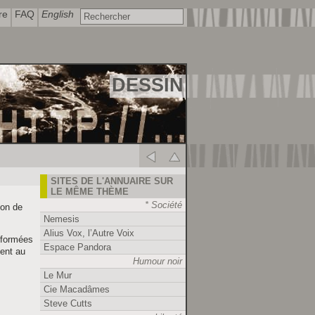
re
FAQ
English
DESSIN
SITES DE L'ANNUAIRE SUR
LE MÊME THÈME
* Société
ion de
Nemesis
Alius Vox, l’Autre Voix
t formées
Espace Pandora
tent au
Humour noir
Le Mur
Cie Macadâmes
Steve Cutts