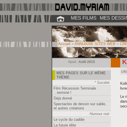
MES FILMS
MES DESSI
Accueil
>
ANNUAIRE SITES WEB
>
CRÉ
K
Ajout :
Août 2015
MES PAGES SUR LE MÊME
THÈME
* Société
Koll
Film Récession Terminale
livr
...terminé !
Le n
Déjà donné
dans
Spectacles de dessin sur sable,
seco
et autres créations
Humour noir
Le cycle du caddie
La future élite