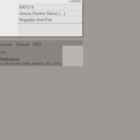
Liberté
RATS 9
Artiste Peintre Hervé (…)
Brigades Anti-Pub
nnuaire
Thèmes
FAQ
sion
Réalisateur
, dessin sur sable, peinture, BD, écrits...