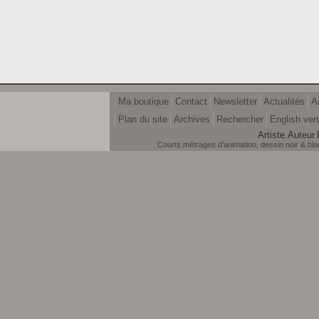
Ma boutique
Contact
Newsletter
Actualités
A
Plan du site
Archives
Rechercher
English ver
Artiste.Auteur.
Courts métrages d'animation, dessin noir & blanc