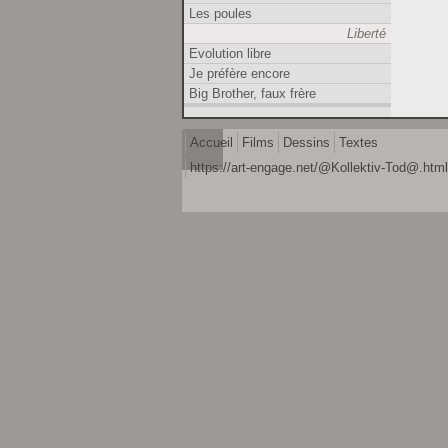
Les poules
Liberté
Evolution libre
Je préfère encore
Big Brother, faux frère
Accueil
Films
Dessins
Textes
https://art-engage.net/@Kollektiv-Tod@.html