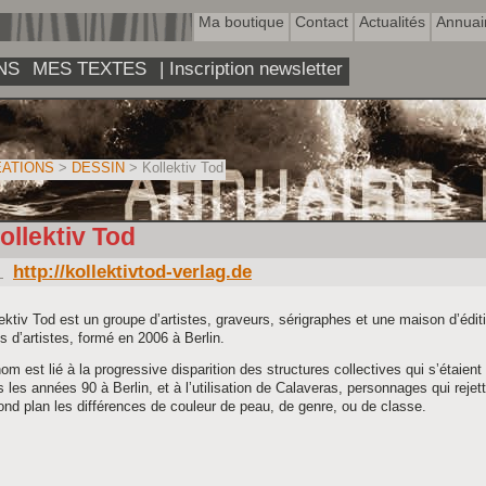
Ma boutique
Contact
Actualités
Annuai
NS
MES TEXTES
| Inscription newsletter
ATIONS
>
DESSIN
> Kollektiv Tod
ollektiv Tod
http://kollektivtod-verlag.de
ektiv Tod est un groupe dʼartistes, graveurs, sérigraphes et une maison dʼédit
es dʼartistes, formé en 2006 à Berlin.
om est lié à la progressive disparition des structures collectives qui sʼétaien
 les années 90 à Berlin, et à lʼutilisation de Calaveras, personnages qui rejet
nd plan les différences de couleur de peau, de genre, ou de classe.