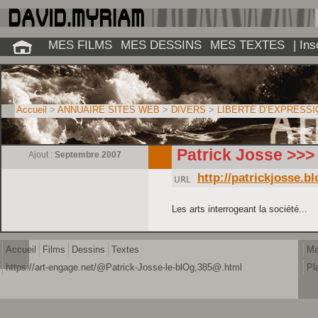
MES FILMS
MES DESSINS
MES TEXTES
| In
Accueil
>
ANNUAIRE SITES WEB
>
DIVERS
>
LIBERTÉ D’EXPRESSI
Patrick Josse >>>
Ajout :
Septembre 2007
http://patrickjosse.b
Les arts interrogeant la société...
Accueil
Films
Dessins
Textes
Ma
https://art-engage.net/@Patrick-Josse-le-blOg,385@.html
Pl