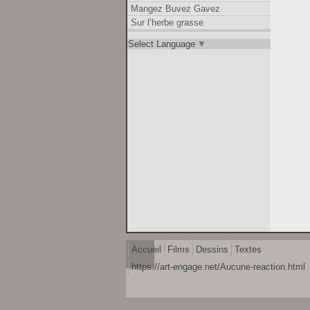
Mangez Buvez Gavez
Sur l’herbe grasse
Select Language
▼
Accueil
Films
Dessins
Textes
https://art-engage.net/Aucune-reaction.html