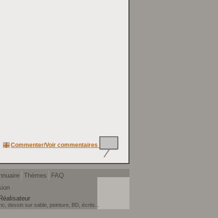
Commenter/Voir commentaires
nnuaire
Thèmes
FAQ
sion
Réalisateur
, dessin sur sable, peinture, BD, écrits...