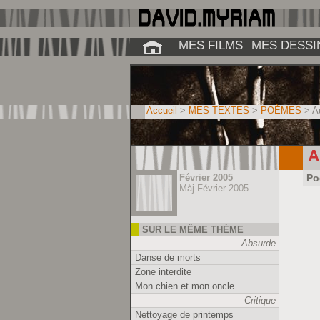
MES FILMS
MES DESSI
Accueil
>
MES TEXTES
>
POÈMES
> Au
A
Février 2005
Po
Màj Février 2005
SUR LE MÊME THÈME
Absurde
Danse de morts
Zone interdite
Mon chien et mon oncle
Critique
Nettoyage de printemps