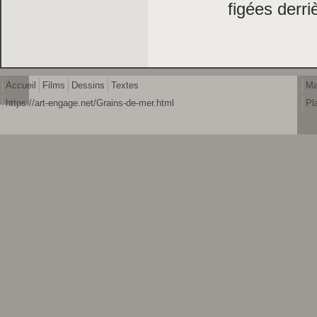
figées derri
Accueil
Films
Dessins
Textes
Ma
https://art-engage.net/Grains-de-mer.html
Pl