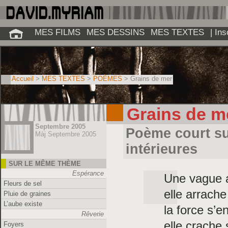
MES FILMS
MES DESSINS
MES TEXTES
| In
Accueil
>
MES TEXTES
>
POÈMES
> Grains de mer
Grains de m
Septembre 2005
Poème court su
Màj Septembre 2005
intérieures
SUR LE MÊME THÈME
Espérance
Une vague a
Fleurs de sel
elle arrache
Pluie de graines
L’aube existe
la force s’e
Rêverie
elle crache 
Foyers