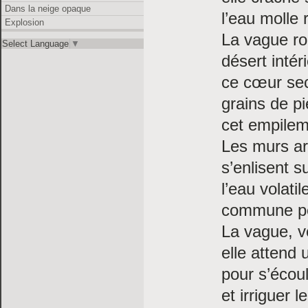
Dans la neige opaque
l’eau molle 
Explosion
La vague ro
Select Language
▼
désert intéri
ce cœur sec
grains de pi
cet empileme
Les murs ar
s’enlisent 
l’eau volati
commune per
La vague, ve
elle attend 
pour s’écou
et irriguer l