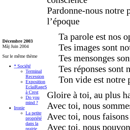
Pardonne-nous notre p
l’époque
Ta parole est nos o
Décembre 2003
Tes images sont no
Màj Juin 2004
Tes mensonges sont
Sur le même thème
* Société
Tes réponses sont 
Terminal
Recession
Ton vide est notre 
Exposition
EclaiRageS
à Crest
Gloire à toi, au plus 
Do you
mind ?
Avec toi, nous sommes
Ironie
La petite
Avec toi, nous faisons
propriété
dans la
Avec toi, nous pouvons
prairie