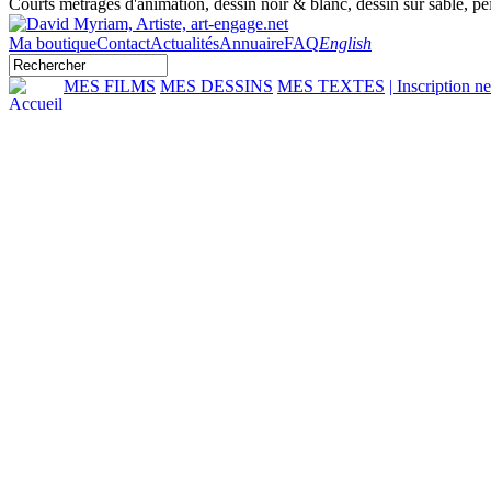
Courts métrages d'animation, dessin noir & blanc, dessin sur sable, pei
Ma boutique
Contact
Actualités
Annuaire
FAQ
English
MES FILMS
MES DESSINS
MES TEXTES
| Inscription n