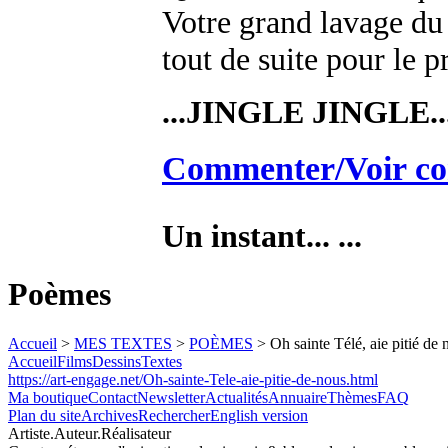
Votre grand lavage du 
tout de suite pour le p
...JINGLE JINGLE..
Commenter/Voir co
Un instant... ...
Poèmes
Accueil
>
MES TEXTES
>
POÈMES
> Oh sainte Télé, aie pitié de 
Accueil
Films
Dessins
Textes
https://art-engage.net/Oh-sainte-Tele-aie-pitie-de-nous.html
Ma boutique
Contact
Newsletter
Actualités
Annuaire
Thèmes
FAQ
Plan du site
Archives
Rechercher
English version
Artiste.Auteur.Réalisateur