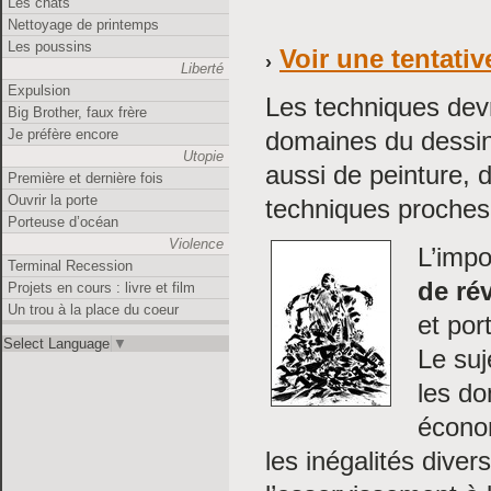
Les chats
Nettoyage de printemps
Les poussins
Voir une tentati
Liberté
Expulsion
Les techniques devr
Big Brother, faux frère
domaines du dessin 
Je préfère encore
Utopie
aussi de peinture, 
Première et dernière fois
Ouvrir la porte
techniques proches 
Porteuse d’océan
Violence
L’impo
Terminal Recession
de ré
Projets en cours : livre et film
Un trou à la place du coeur
et port
Select Language
▼
Le suj
les do
économ
les inégalités diver