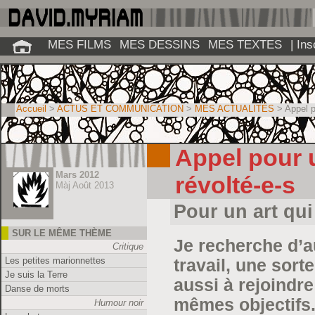
MES FILMS
MES DESSINS
MES TEXTES
| In
Accueil
>
ACTUS ET COMMUNICATION
>
MES ACTUALITÉS
> Appel po
Appel pour u
Mars 2012
révolté-e-s
Màj Août 2013
Pour un art qui 
SUR LE MÊME THÈME
Je recherche d’a
Critique
Les petites marionnettes
travail, une sorte
Je suis la Terre
aussi à rejoindre
Danse de morts
mêmes objectifs
Humour noir