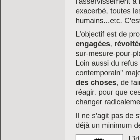
l’asservissement à 
exacerbé, toutes le
humains...etc. C’es
L’objectif est de p
engagées
,
révolté
sur-mesure-pour-pla
Loin
aussi du refus 
contemporain" majo
des choses
, de fai
réagir, pour que ces
changer radicaleme
Il ne s’agit pas de 
déjà un minimum de
L’i