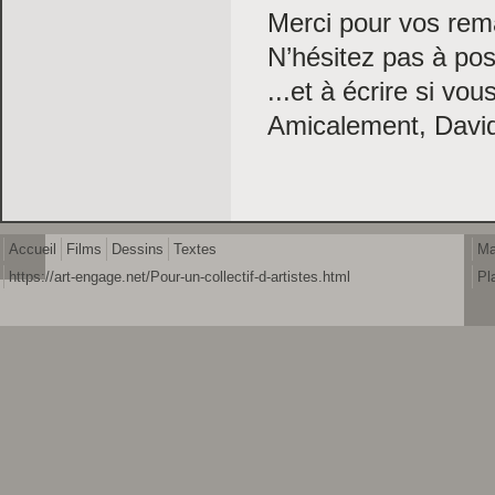
Merci pour vos rem
N’hésitez pas à pos
...et à écrire si vou
Amicalement, Davi
Accueil
Films
Dessins
Textes
Ma
https://art-engage.net/Pour-un-collectif-d-artistes.html
Pl