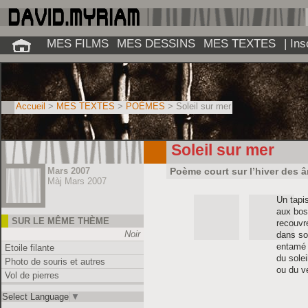
MES FILMS
MES DESSINS
MES TEXTES
| In
Accueil
>
MES TEXTES
>
POÈMES
> Soleil sur mer
Soleil sur mer
Mars 2007
Poème court sur l’hiver des 
Màj Mars 2007
Un tapis
aux bos
SUR LE MÊME THÈME
recouvr
Noir
dans so
entamé 
Etoile filante
du solei
Photo de souris et autres
ou du ve
Vol de pierres
Select Language
▼