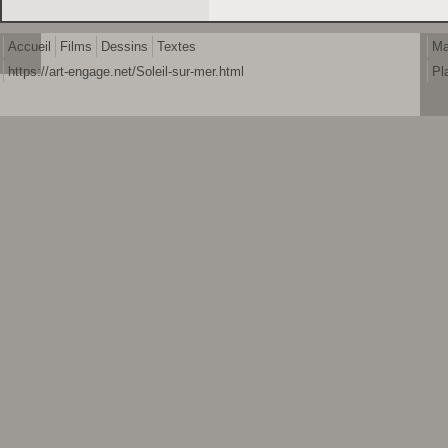
Accueil
Films
Dessins
Textes
Ma
https://art-engage.net/Soleil-sur-mer.html
Pl