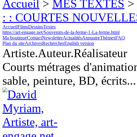
Accueil
>
MES TEXTES
: : COURTES NOUVELLE
Accueil
Films
Dessins
Textes
https://art-engage.net/Souvenirs-de-la-ferme-1-La-ferme.html
Ma boutique
Contact
Newsletter
Actualités
Annuaire
Thèmes
FAQ
Plan du site
Archives
Rechercher
English version
Artiste.Auteur.Réalisateur
Courts métrages d'animation
sable, peinture, BD, écrits...