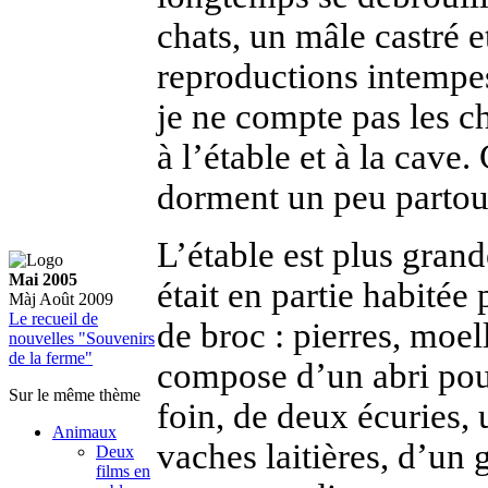
chats, un mâle castré 
reproductions intempes
je ne compte pas les c
à l’étable et à la cav
dorment un peu partou
L’étable est plus grand
Mai 2005
était en partie habitée 
Màj Août 2009
Le recueil de
de broc : pierres, moell
nouvelles "Souvenirs
de la ferme"
compose d’un abri pour
Sur le même thème
foin, de deux écuries, 
Animaux
vaches laitières, d’un 
Deux
films en