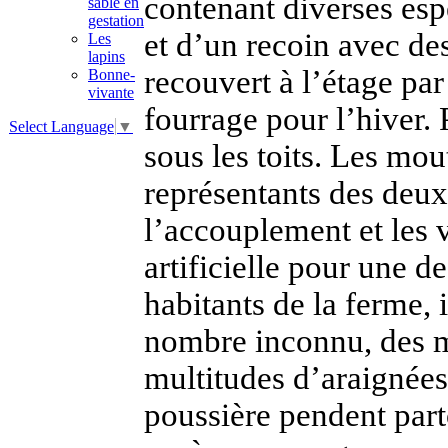
contenant diverses esp
sable en
gestation
et d’un recoin avec des
Les
lapins
recouvert à l’étage par
Bonne-
vivante
fourrage pour l’hiver. 
Select Language
▼
sous les toits. Les mou
représentants des deux 
l’accouplement et les 
artificielle pour une 
habitants de la ferme, 
nombre inconnu, des mi
multitudes d’araignées 
poussière pendent part