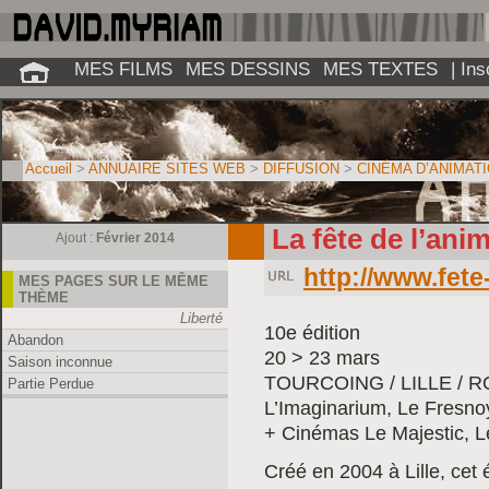
MES FILMS
MES DESSINS
MES TEXTES
| In
Accueil
>
ANNUAIRE SITES WEB
>
DIFFUSION
>
CINÉMA D’ANIMAT
La fête de l’ani
Ajout :
Février 2014
http://www.fet
MES PAGES SUR LE MÊME
THÈME
Liberté
10e édition
Abandon
20 > 23 mars
Saison inconnue
TOURCOING / LILLE / 
Partie Perdue
L’Imaginarium, Le Fresnoy
+ Cinémas Le Majestic, L
Créé en 2004 à Lille, cet