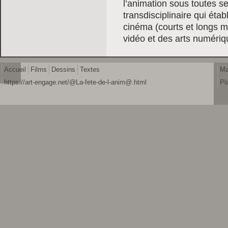
l’animation sous toutes 
transdisciplinaire qui étab
cinéma (courts et longs mé
vidéo et des arts numériq
Accueil
Films
Dessins
Textes
Ma
https://art-engage.net/@La-fete-de-l-anim@.html
Pl