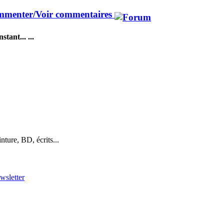
menter/Voir commentaires
stant... ...
nture, BD, écrits...
ewsletter