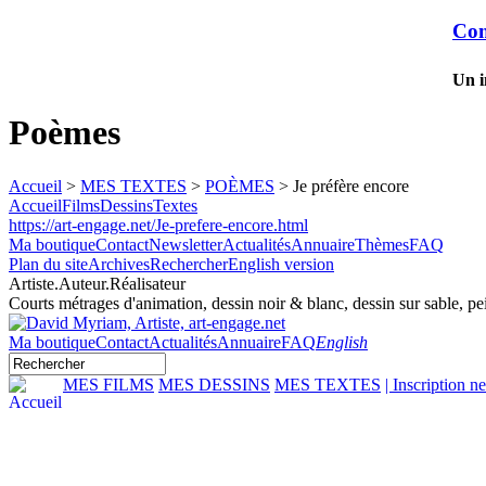
Com
Un in
Poèmes
Accueil
>
MES TEXTES
>
POÈMES
> Je préfère encore
Accueil
Films
Dessins
Textes
https://art-engage.net/Je-prefere-encore.html
Ma boutique
Contact
Newsletter
Actualités
Annuaire
Thèmes
FAQ
Plan du site
Archives
Rechercher
English version
Artiste.Auteur.Réalisateur
Courts métrages d'animation, dessin noir & blanc, dessin sur sable, pei
Ma boutique
Contact
Actualités
Annuaire
FAQ
English
MES FILMS
MES DESSINS
MES TEXTES
| Inscription n