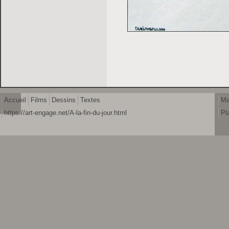
Accueil
Films
Dessins
Textes
Ma
https://art-engage.net/A-la-fin-du-jour.html
Pl