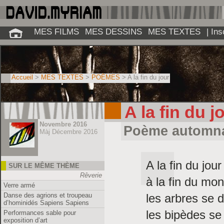
MES FILMS
MES DESSINS
MES TEXTES
| In
Accueil
>
MES TEXTES
>
POÈMES
> A la fin du jour
A la fin du j
Novembre 2016
Poème automn
Màj Décembre 2016
A la fin du jour
SUR LE MÊME THÈME
Rêverie
à la fin du mo
Verre armé
les arbres se d
Danse des agrions et troupeau
d’hominidés Sapiens Sapiens
les bipèdes se
Performances sable pour
exposition d’art