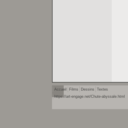
Accueil
Films
Dessins
Textes
https://art-engage.net/Chute-abyssale.html