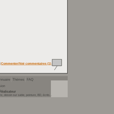
Commenter/Voir commentaires (1)
nnuaire
Thèmes
FAQ
sion
Réalisateur
, dessin sur sable, peinture, BD, écrits...