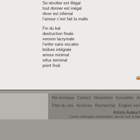
Se révolter est illégal
tout donner est inégal
rêver est infernal
l’amour c’est fait la malle
Fin du bal
destruction finale
version lacrymale
l’enfer sans escales
brûlure intégrale
amour minimal
refus terminal
point final.
Ma boutique
Contact
Newsletter
Actualités
A
Plan du site
Archives
Rechercher
English ver
Artiste.Auteur.
Courts métrages d'animation, dessin noir & blanc