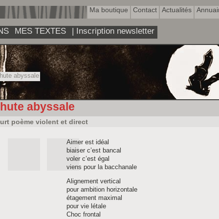
Ma boutique
Contact
Actualités
Annuai
NS
MES TEXTES
| Inscription newsletter
hute abyssale
hute abyssale
urt poème violent et direct
Aimer est idéal
biaiser c’est bancal
voler c’est égal
viens pour la bacchanale
Alignement vertical
pour ambition horizontale
étagement maximal
pour vie létale
Choc frontal