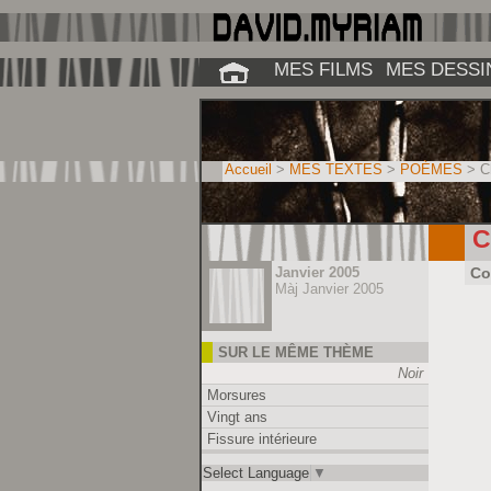
MES FILMS
MES DESSI
Accueil
>
MES TEXTES
>
POÈMES
> C
C
Janvier 2005
Co
Màj Janvier 2005
SUR LE MÊME THÈME
Noir
Morsures
Vingt ans
Fissure intérieure
Select Language
▼