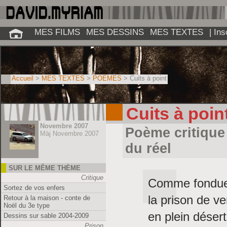
MES FILMS
MES DESSINS
MES TEXTES
| In
Accueil
>
MES TEXTES
>
POÈMES
> Cuits à point
Cuits à poin
Novembre 2007
Poème critique
Màj Novembre 2007
du réel
SUR LE MÊME THÈME
Critique
Comme fondue 
Sortez de vos enfers
la prison de ver
Retour à la maison - conte de
Noël du 3e type
en plein désert
Dessins sur sable 2004-2009
Prison