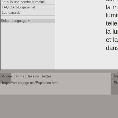
Je suis une bombe humaine
la m
FAQ d’Art-Engage.net
Les canards
lum
Select Language
▼
tell
la l
et l
dans
Accueil
Films
Dessins
Textes
Ma
https://art-engage.net/Explosion.html
Pl