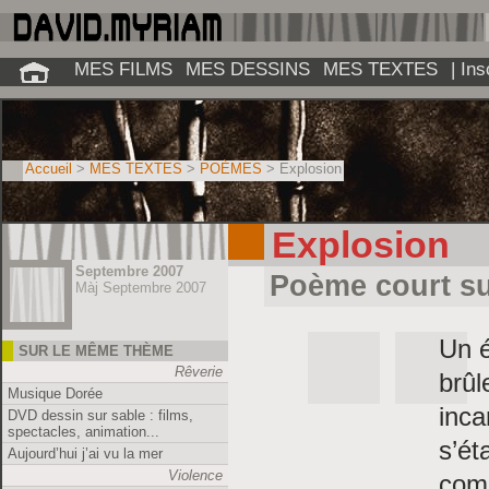
MES FILMS
MES DESSINS
MES TEXTES
| In
Accueil
>
MES TEXTES
>
POÈMES
> Explosion
Explosion
Septembre 2007
Poème court sur
Màj Septembre 2007
Un é
SUR LE MÊME THÈME
Rêverie
brûl
Musique Dorée
inc
DVD dessin sur sable : films,
spectacles, animation...
s’ét
Aujourd’hui j’ai vu la mer
Violence
com