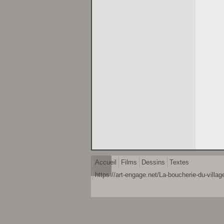
Accueil
Films
Dessins
Textes
https://art-engage.net/La-boucherie-du-village