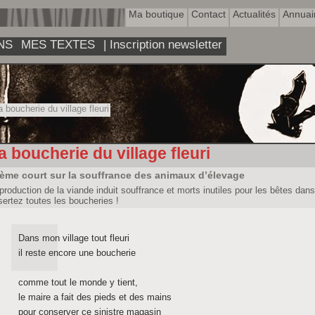
Ma boutique
Contact
Actualités
Annuai
NS
MES TEXTES
| Inscription newsletter
 boucherie du village fleuri
a boucherie du village fleuri
ème court sur la souffrance des animaux d’élevage
production de la viande induit souffrance et morts inutiles pour les bêtes dans
ertez toutes les boucheries !
Dans mon village tout fleuri
il reste encore une boucherie
comme tout le monde y tient,
le maire a fait des pieds et des mains
pour conserver ce sinistre magasin