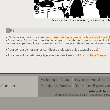
Je viens chercher ma viande, dessin noir et b
PS
Ca ne m’étonnerait pas que
ma chère boucherie vende de la viande Charal !
Pour mettre fin aux horreurs de l’élevage et des abattoirs, une solution simple
commencer par ne plus en consommer soit même en devenant végétarien (rien d
Pour se renseigner sur les conditions d’élevage et les abattoirs :
L214
Pour devenir végétarien, végétarienne, des liens sur
L214
ou
Peta France
Ma boutique
Contact
Newsletter
Actualités
A
-fleuri.html
Plan du site
Archives
Rechercher
English ver
Artiste.Auteur.
Courts métrages d'animation, dessin noir & blanc