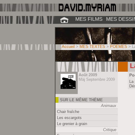
MES FILMS
MES DESSI
Accueil
>
MES TEXTES
>
POÈMES
> La
L
Août 2009
Po
Màj Septembre 2009
La 
Dés
SUR LE MÊME THÈME
Animaux
Chair fraîche
Les escargots
Le grenier à grain
Critique