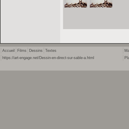
Accueil
Films
Dessins
Textes
Ma
https://art-engage.net/Dessin-en-direct-sur-sable-a.html
Pl