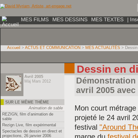
MES FILMS
MES DESSINS
MES TEXTES
| In
Accueil
>
ACTUS ET COMMUNICATION
>
MES ACTUALITÉS
> Dessin 
Dessin en di
Avril 2005
Démonstration d
Màj Mars 2012
avril 2005 avec
SUR LE MÊME THÈME
Mon court métrage
Animation de sable
REZIGN, film d’animation de
projeté le 24 avril
sable
Rezign Live, film expérimental
festival
"Around The
Spectacles de dessin en direct et
marge du
festival 
projections, 26 janvier 2006